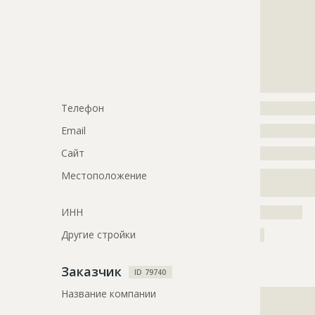
?????????????
?????????????
?????????????
?????????????
?????????????
?????????????
?????????????
Телефон
?????????????
Email
?????????????
Сайт
?????????????
Местоположение
?????????????
?????????????
ИНН
??????????
Другие стройки
?
Заказчик
ID 79740
Название компании
?????????????
?????????????