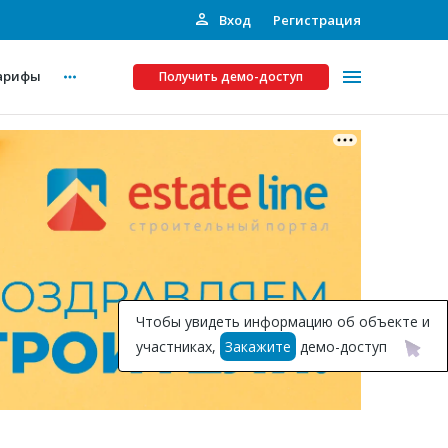
Вход
Регистрация
арифы
Получить демо-доступ
Платные услуги
ства
Рекламодателям
Call-центр
Инвестпроекты
ты
Чтобы увидеть информацию об объекте и
Подписка на Базу
участниках,
Закажите
демо-доступ
Пресс-релизы
Правила работы