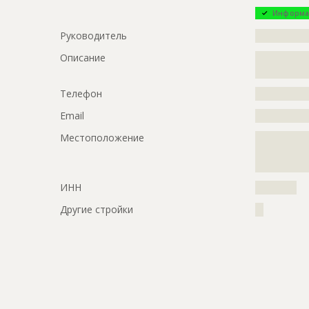
Информа
Руководитель
?????????????
Описание
?????????????
?????????????
Телефон
?????????????
Email
?????????????
Местоположение
?????????????
?????????????
?????????????
ИНН
??????????
Другие стройки
??