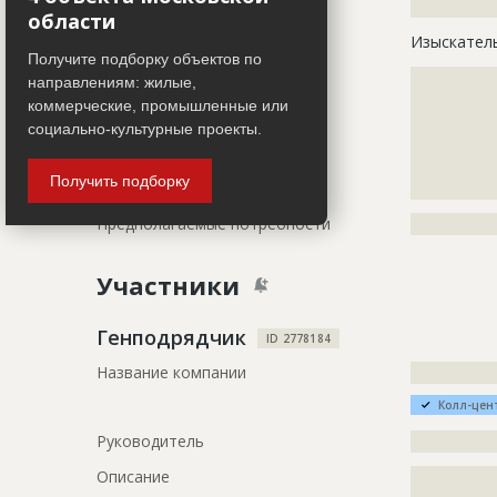
Описание
?????????????
области
Этап строительства
Изыскател
Получите подборку объектов по
Ответственный
???????????
направлениям: жилые,
???????????
коммерческие, промышленные или
???????????
социально-культурные проекты.
???????????
???????????
Получить подборку
???????????
Предполагаемые потребности
?????????????
Участники
Генподрядчик
ID 2778184
Название компании
?????????????
Колл-цен
Руководитель
?????????????
Описание
?????????????