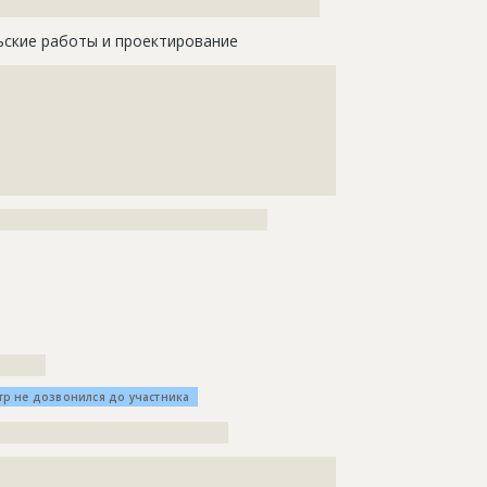
?????????????????????????????????????????????????
ьские работы и проектирование
????????????????????????????????????????????
????????????????????????????????????????????
????????????????????????????????????????????
????????????????????????????????????????????
????????????????????????????????????????????
?????????
?????????????????????????????????????????
???????
тр не дозвонился до участника
???????????????????????????????????
???????????????????????????????????????????????????