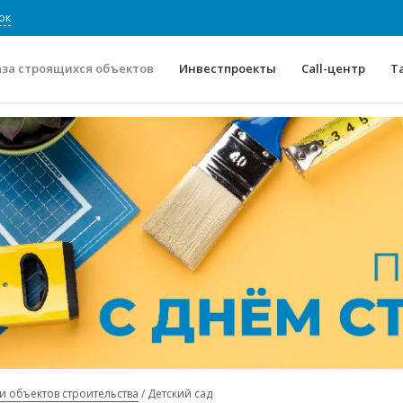
ок
аза строящихся объектов
Инвестпроекты
Call-центр
Т
О проекте
Конкурентные преимуще
Отзывы
Горячие объек
Глоссарий
Новости
и объектов строительства
Детский сад