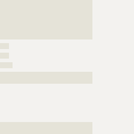
???????????????????????????????????????????????????
???????????????????????????????????????????????????
???????????????????????????????????????????????????
???????????????????????????????????????????????????
???????????????????????????????????????????????????
???????????????????????????????????????????????????
????????????
?????
?????
???????
???????????????????????????????????????????????????
?????????????????????????????????????
???????????????????????????????????????????????????
?