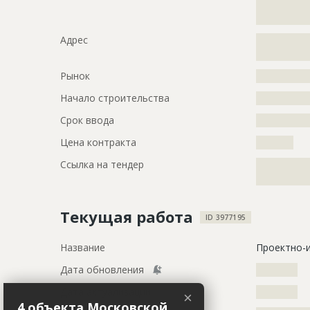
?????????????
????
Адрес
?????????????
?
Рынок
?????????????
Начало строительства
???????????
Срок ввода
???????????
Цена контракта
?????????
Ссылка на тендер
?????????????
?????????????
Текущая работа
ID 3977195
Название
Проектно-
Дата обновления
??????????
Дата актуализации
??????????
×
4 объекта Московской