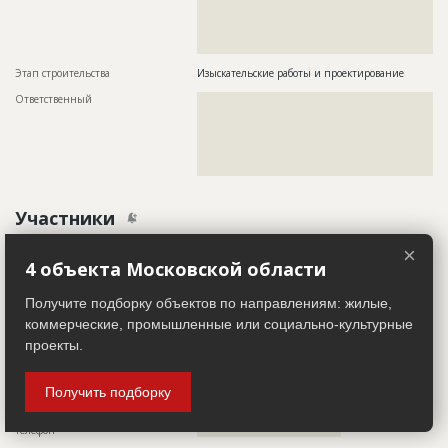
??????????????????????????????????????????????????????????
??????????????????????????????????????????????????????????
??????????????????????????????????????????????????????????
???????????????????????????????
Этап строительства
Изыскательские работы и проектирование
Ответственный
???????????????????????????????????????????????
???????????????????????????????????????????????
???????????????????????????????????????????????
???????????????????????????????????????????????
???????????????????????????????????????????????
????????????????
Участники
×
Застройщик
ID 524603
4 объекта Московской области
Название компании
??????????????????
Получите подборку объектов по направлениям: жилые,
Информация проверена и подтверждена
коммерческие, промышленные или социально-культурные
Описание
??????????????????????????????????????????????????????????
проекты.
??????????????????????????????????????????????????????????
??????????????????????????????????????????????????????????
??????????????????????????????????????????????????????????
??????????????????????????????????????????????????????????
Получить подборку
????????????????????????????????????????????
Телефон
????????????????????????????????????