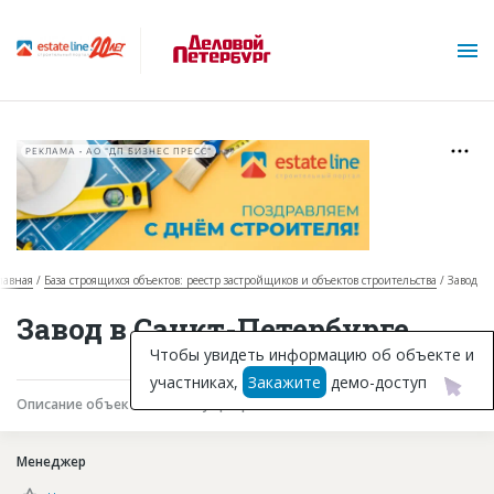
РЕКЛАМА • АО "ДП БИЗНЕС ПРЕСС"
лавная
База строящихся объектов: реестр застройщиков и объектов строительства
Завод
О проекте
Завод в Санкт-Петербурге
Горячие объекты
Чтобы увидеть информацию об объекте и
участниках,
Закажите
демо-доступ
База строящихся объектов
Описание объекта
Текущая работа
Участники
Инвестпроекты
Менеджер
Глоссарий