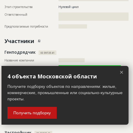
Этап строительства
Нулевой цикл
Ответственный
???????????????????????????????????????????????
??????????????????????????????????????
Предполагаемые потребности
????????????????????????
Участники
Генподрядчик
ID 3972541
Название компании
??????????????????????
Информация проверена и подтверждена
×
4 объекта Московской области
Руководитель
??????????????????????????????????????????????????????????
??????????????????????????????????????????????????????????
????????????????????????????????
Получите подборку объектов по направлениям: жилые,
Телефон
?????????????????
коммерческие, промышленные или социально-культурные
проекты.
Email
??????????????????
Местоположение
??????????????????????????????????????????????????????????
??????????????????????????????????????????????
Получить подборку
ИНН
??????????
Застройщик