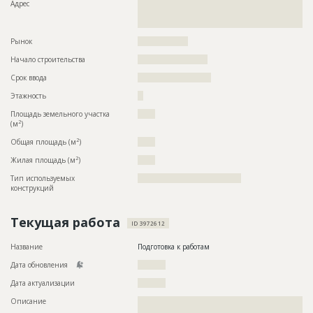
Адрес
??????????????????????????????????????????????????????????
??????????????????????????????????????????????????????????
??????????????????????????
Рынок
??????????????????
Начало строительства
????????????????????
Срок ввода
?????????????????????
Этажность
??
Площадь земельного участка
?????
2
(м
)
2
Общая площадь (м
)
?????
2
Жилая площадь (м
)
?????
Тип используемых
?????????????????????????????????????
конструкций
Текущая работа
ID 3972612
Название
Подготовка к работам
Дата обновления
??????????
Дата актуализации
??????????
Описание
??????????????????????????????????????????????????????????
???????????????????????