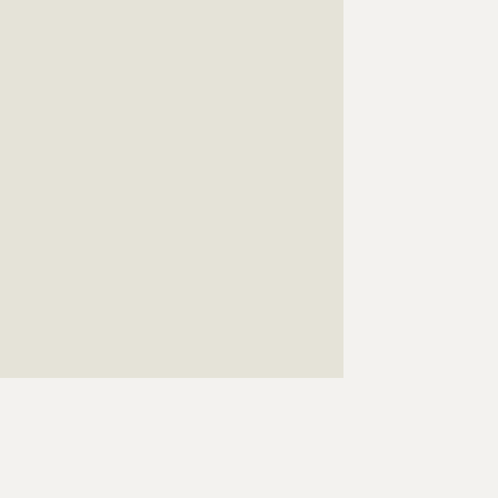
???????????????????????????????????????????????????
???????????????????????????????????????????????????
???????????????????????????????????????????????????
???????????????????????????????????????????????????
???????????????????????????????????????????????????
???????????????????????????????????????????????????
???????????????????????????????????????????????????
???????????????????????????????????????????????????
???????????????????????????????????????????????????
???????????????????????????????????????????????????
???????????????????????????????????????????????????
???????????????????????????????????????????????????
???????????????????????????????????????????????????
???????????????????????????????????????????????????
???????????????????????????????????????????????????
???????????????????????????????????????????????????
??????????????