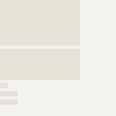
???????????????????????????????????????????????????
???????????????????????????????????????????????????
???????????????????????????????????????????????????
???????????????????????????????????????????????????
???????????????????????????????????????????????????
???????????????????????????????????????????????????
???????????????????????????????????????????????????
???????????????????????????????????????????????????
???????????
???????????????????????????????????????????????????
???????????????????????????????????????????????????
???????????????????????????????????????????????????
???????????????????????????????????????????????????
???????????????????????????????????????????????????
???????????????????????????????????????
?????
??????????
??????????