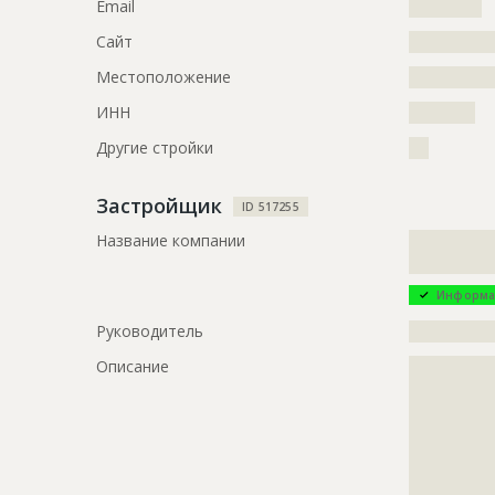
Email
???????????
Сайт
?????????????
Местоположение
?????????????
ИНН
??????????
Другие стройки
???
Застройщик
ID 517255
Название компании
?????????????
?????????????
Информа
Руководитель
?????????????
Описание
?????????????
?????????????
?????????????
?????????????
?????????????
?????????????