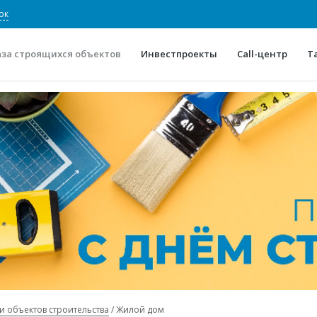
ок
аза строящихся объектов
Инвестпроекты
Call-центр
Т
О проекте
Конкурентные преимуще
Отзывы
Горячие объек
Глоссарий
Новости
и объектов строительства
Жилой дом