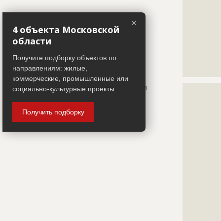
???????????
???????????
×
???????????
4 объекта Московской
???????????
области
???????????
???????????
Получите подборку объектов по
???????????
направлениям: жилые,
???????????
коммерческие, промышленные или
Предполагаемые потребности
?????????????
социально-культурные проекты.
?????????????
?????????????
Получить подборку
?????????????
?????????????
?????????????
?????????????
?????????????
?????????????
?????????????
?????????????
?????????????
?????????????
?????????????