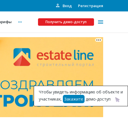
Вход
Регистрация
арифы
Получить демо-доступ
Платные услуги
ства
Рекламодателям
Call-центр
Инвестпроекты
ты
Чтобы увидеть информацию об объекте и
Подписка на Базу
участниках,
Закажите
демо-доступ
Пресс-релизы
Правила работы