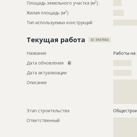
2
Площадь земельного участка (м
)
????
2
Жилая площадь (м
)
?????
Тип используемых конструкций
?????????????
Текущая работа
ID 3947964
Название
Работы на 
Дата обновления
??????????
Дата актуализации
??????????
Описание
?????????????
?????????????
?????????????
????????
Этап строительства
Общестрои
Ответственный
???????????
???????????
???????????