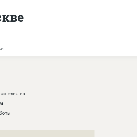
скве
ки
роительства
ом
аботы
???????????????????????????????????????????????????