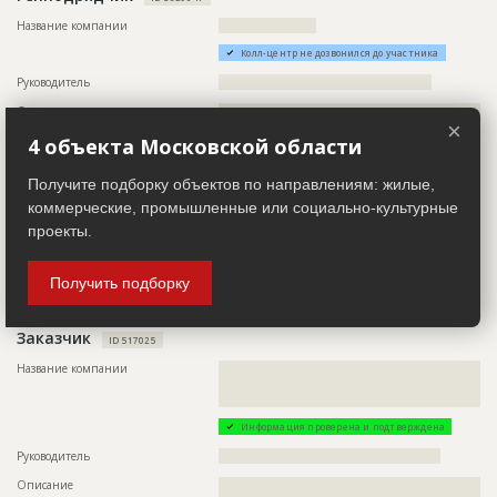
Название компании
??????????????????????
Колл-центр не дозвонился до участника
Руководитель
????????????????????????????????????????????????
Описание
??????????????????????????????????????????????????????????
×
???????
4 объекта Московской области
Телефон
??????????????????
Получите подборку объектов по направлениям: жилые,
Email
???????????????????
коммерческие, промышленные или социально-культурные
Местоположение
??????????????????????????????????????????????????????????
???????????????????????????????????????????????????????
проекты.
ИНН
??????????
Получить подборку
Другие стройки
?
Заказчик
ID 517025
Название компании
??????????????????????????????????????????????????????????
??????????????????????????????????????????????????????????
???????????
Информация проверена и подтверждена
Руководитель
??????????????????????????????????????????????????
Описание
??????????????????????????????????????????????????????????