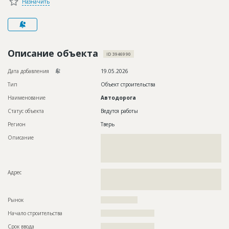
Назначить
Новости
Платные услуги
Пресс-релизы
Описание объекта
ID 3946990
Правила работы
Дата добавления
19.05.2026
Контакты
Тип
Объект строительства
Наименование
Автодорога
Личный кабинет
Статус объекта
Ведутся работы
Регион
Тверь
Описание
??????????????????????????????????????????????????????????
??????????????????????????????????????????????????????????
??????????????????????????????????????????????????????????
??????????????????
Адрес
??????????????????????????????????????????????????????????
??????????????????????????????????????????????????????????
????????????
Рынок
??????????????????
Начало строительства
?????????????????????
Срок ввода
?????????????????????