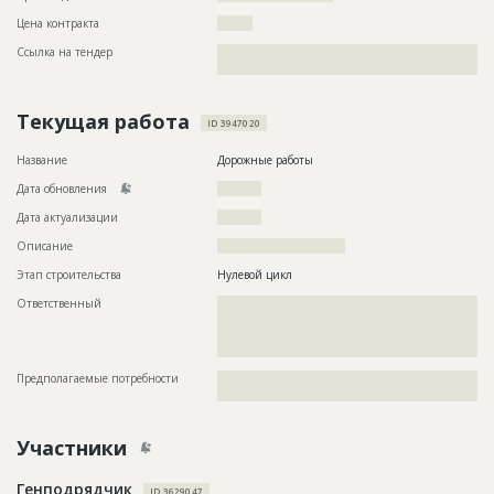
Цена контракта
????????
Ссылка на тендер
??????????????????????????????????????????????????????????
??????????????????????????????????????
Текущая работа
ID 3947020
Название
Дорожные работы
Дата обновления
??????????
Дата актуализации
??????????
Описание
?????????????????????????????
Этап строительства
Нулевой цикл
Ответственный
???????????????????????????????????????????????
???????????????????????????????????????????????
???????????????????????????????????????????????
??????????????????????????
Предполагаемые потребности
??????????????????????????????????????????????????????????
????
Участники
Генподрядчик
ID 3629047