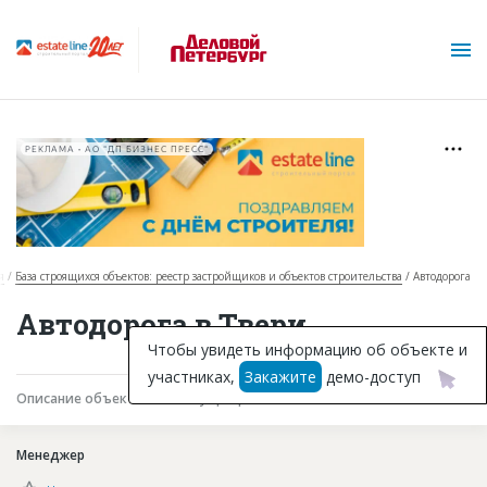
РЕКЛАМА • АО "ДП БИЗНЕС ПРЕСС"
я
База строящихся объектов: реестр застройщиков и объектов строительства
Автодорога
О проекте
Автодорога в Твери
Горячие объекты
Чтобы увидеть информацию об объекте и
участниках,
Закажите
демо-доступ
База строящихся объектов
Описание объекта
Текущая работа
Участники
Инвестпроекты
Менеджер
Глоссарий