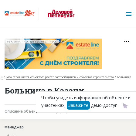
РЕКЛАМА • АО "ДП БИЗНЕС ПРЕСС"
ая
База строящихся объектов: реестр застройщиков и объектов строительства
Больница
О проекте
Больница в Казани
Горячие объекты
Чтобы увидеть информацию об объекте и
участниках,
Закажите
демо-доступ
База строящихся объектов
Описание объекта
Текущая работа
Участники
Инвестпроекты
Менеджер
Глоссарий