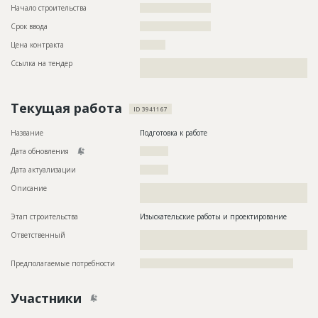
Начало строительства
????????????????????
Срок ввода
????????????????????
Цена контракта
?????????
Ссылка на тендер
??????????????????????????????????????????????????????????
????????????????????????????????????????
Текущая работа
ID 3941167
Название
Подготовка к работе
Дата обновления
??????????
Дата актуализации
??????????
Описание
??????????????????????????????????????????????????????????
??????
Этап строительства
Изыскательские работы и проектирование
Ответственный
???????????????????????????????????????????????
????????????????????????????????????
Предполагаемые потребности
??????????????????????????????????????????????????????
Участники