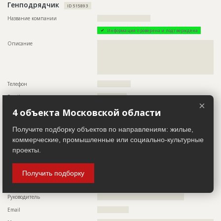
Генподрядчик
ID 515893
Название компании
???????????????????????????
Информация проверена и подтверждена
Описание
??????????????????????????????????????????????????????????
??????????????????????????????????????????????????????????
??????????????????????????????????????????????????????????
??????????????????????????????????????????????????????????
??????????????????????????????????????????????
Телефон
?????????????????
Email
???????????????
×
Сайт
??????
4 объекта Московской области
Местоположение
??????????????????????????????????
Получите подборку объектов по направлениям: жилые,
ИНН
??????????
коммерческие, промышленные или социально-культурные
проекты.
Субподрядчик
ID 3941158
Название компании
?????????????????
Получить подборку
Колл-центр не дозвонился до участника
Руководитель
????????????????????????????????????????????
Email
????????????????