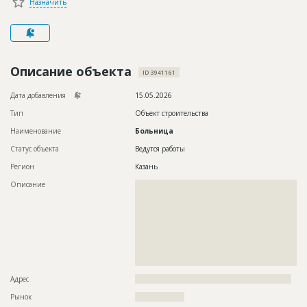
Назначить
Новости
Платные услуги
Пресс-релизы
Описание объекта
ID 3941161
Правила работы
Дата добавления
15.05.2026
Контакты
Тип
Объект строительства
Наименование
Больница
Личный кабинет
Статус объекта
Ведутся работы
Регион
Казань
Описание
??????????????????????????????????????????????????????????
??????????????????????????????????????????????????????????
??????????????????????????????????????????????????????????
??????????????????????????????????????????????????????????
??????????????????????????????????????????????????????????
??????????????????????????????????????????????????????????
??????????????????????????????????????????????????????????
??????????????????????????????????????????????????????????
????????????????????
Адрес
?????????????????????????????????????????????????????????
Рынок
??????????????????