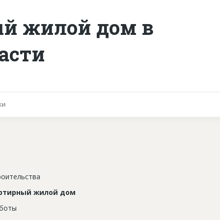
й жилой дом в
асти
ки
роительства
ртирный жилой дом
аботы