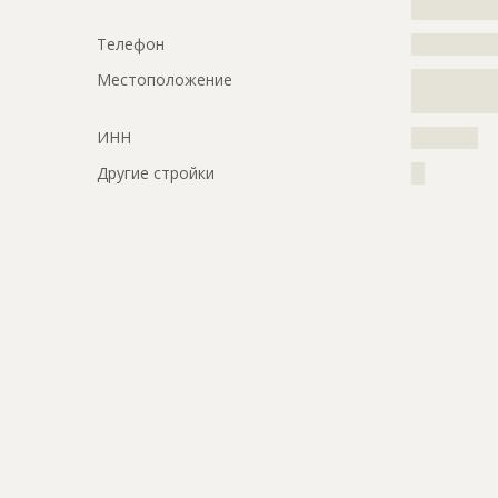
?????????????
Телефон
?????????????
Местоположение
?????????????
?????????????
ИНН
??????????
Другие стройки
??