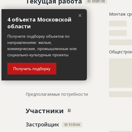
Текущая работа
ID 3928149
Название
Монтаж ср
×
4 объекта Московской
Дата обновления
??????????
области
Дата актуализации
??????????
Получите подборку объектов по
Описание
?????????????
направлениям: жилые,
коммерческие, промышленные или
Этап строительства
Общестрои
социально-культурные проекты.
Ответственный
???????????
???????????
Получить подборку
???????????
???????????
???????????
Предполагаемые потребности
?????????????
Участники
Застройщик
ID 513546