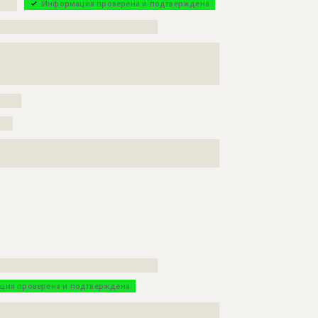
????
Информация проверена и подтверждена
?????????????????????????????????????
???????????????????????????????????????????????????
???????????????????????????????????????????????????
?????????????????
?????
???
???????????????????????????????????????????????????
?????????????????????????????????????
ция проверена и подтверждена
???????????????????????????????????????????????????