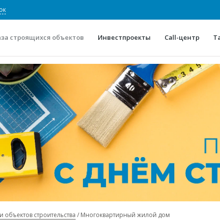
ок
аза строящихся объектов
Инвестпроекты
Call-центр
Т
О проекте
Конкурентные преимуще
Отзывы
Горячие объек
Глоссарий
Новости
и объектов строительства
Многоквартирный жилой дом