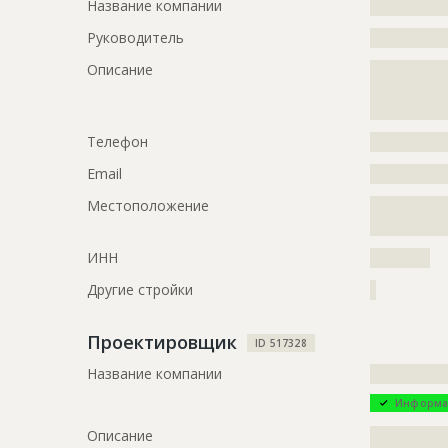
Название компании
?????????????
Руководитель
?????????????
Описание
?????????????
?????????????
?????????????
Телефон
?????????????
Email
?????????????
Местоположение
?????????????
????
ИНН
??????????
Другие стройки
?
Проектировщик
ID 517328
Название компании
?????????????
Информа
Описание
?????????????