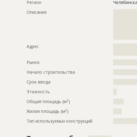
Регион
Челябинск
Описание
?????????????
?????????????
?????????????
?????????????
?????????????
Адрес
?????????????
?????????????
Рынок
?????????????
Начало строительства
???????????
Срок ввода
???????????
Этажность
??
2
Общая площадь (м
)
?????
2
Жилая площадь (м
)
????
Тип используемых конструкций
?????????????