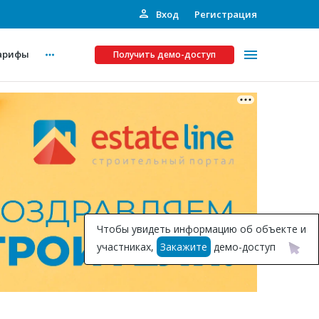
Вход
Регистрация
арифы
Получить демо-доступ
Платные услуги
ства
Рекламодателям
Call-центр
Инвестпроекты
ты
Чтобы увидеть информацию об объекте и
Подписка на Базу
участниках,
Закажите
демо-доступ
Пресс-релизы
Правила работы