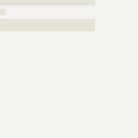
???????????????????
???
???????????????????????????????????????????????????
????????????????????????????????????????