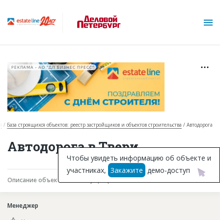
РЕКЛАМА • АО "ДП БИЗНЕС ПРЕСС"
я
База строящихся объектов: реестр застройщиков и объектов строительства
Автодорога
О проекте
Автодорога в Твери
Горячие объекты
Чтобы увидеть информацию об объекте и
участниках,
Закажите
демо-доступ
База строящихся объектов
Описание объекта
Текущая работа
Участники
Инвестпроекты
Менеджер
Глоссарий