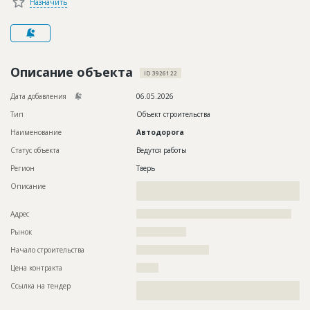
Назначить
Новости
Платные услуги
Пресс-релизы
Описание объекта
ID 3926122
Правила работы
Дата добавления
06.05.2026
Контакты
Тип
Объект строительства
Наименование
Автодорога
Личный кабинет
Статус объекта
Ведутся работы
Регион
Тверь
Описание
??????????????????????????????????????????????????????????
??????????????????????????????????????
Адрес
????????????????????????????????????????????????????????
Рынок
??????????????????
Начало строительства
?????????????????????
Цена контракта
????????
Ссылка на тендер
??????????????????????????????????????????????????????????
??????????????????????????????????????