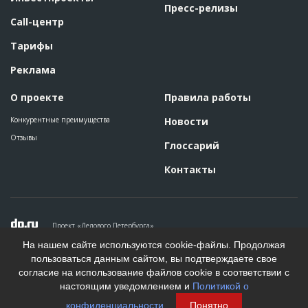
Пресс-релизы
Call-центр
Тарифы
Реклама
О проекте
Правила работы
Конкурентные преимущества
Новости
Отзывы
Глоссарий
Контакты
Проект «Делового Петербурга»
Политика конфиденциальности
На нашем сайте используются cookie-файлы. Продолжая
Пользовательское соглашение
пользоваться данным сайтом, вы подтверждаете свое
На информационном ресурсе применяются рекомендательные
согласие на использование файлов cookie в соответствии с
технологии. Подробнее.
настоящим уведомлением и
Политикой о
Создание сайта
конфиденциальности
.
Понятно