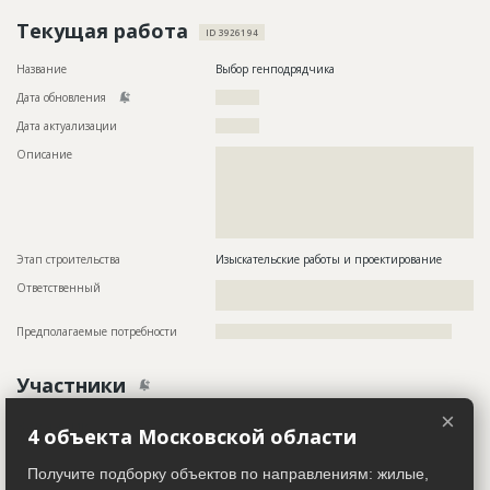
Текущая работа
ID 3926194
Название
Выбор генподрядчика
Дата обновления
??????????
Дата актуализации
??????????
Описание
??????????????????????????????????????????????????????????
??????????????????????????????????????????????????????????
??????????????????????????????????????????????????????????
??????????????????????????????????????????????????????????
??????????????????????????????????????????????????????????
??????????????????????????????????????????????
Этап строительства
Изыскательские работы и проектирование
Ответственный
???????????????????????????????????????????????
?
Предполагаемые потребности
??????????????????????????????????????????????????????
Участники
×
Заказчик
ID 517025
4 объекта Московской области
Название компании
??????????????????????????????????????????????????????????
??????????????????????????????????????????????????????????
Получите подборку объектов по направлениям: жилые,
???????????