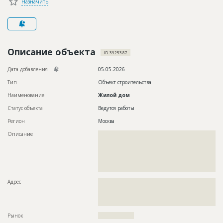
Назначить
Новости
Платные услуги
Пресс-релизы
Описание объекта
ID 3925387
Правила работы
Дата добавления
05.05.2026
Контакты
Тип
Объект строительства
Наименование
Жилой дом
Личный кабинет
Статус объекта
Ведутся работы
Регион
Москва
Описание
??????????????????????????????????????????????????????????
??????????????????????????????????????????????????????????
??????????????????????????????????????????????????????????
??????????????????????????????????????????????????????????
??????????????????????????????????????????????????????????
????????????????????????????????
Адрес
??????????????????????????????????????????????????????????
??????????????????????????????????????????????????????????
??????????????????????????????????????????????????????????
?????????????
Рынок
??????????????????