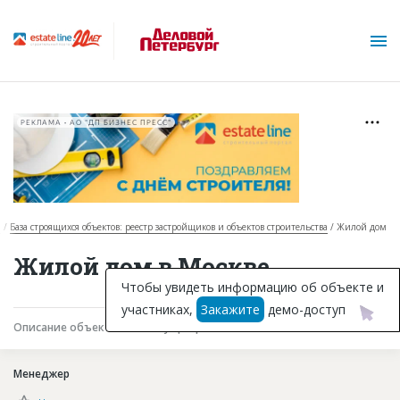
РЕКЛАМА • АО "ДП БИЗНЕС ПРЕСС"
я
База строящихся объектов: реестр застройщиков и объектов строительства
Жилой дом
О проекте
Жилой дом в Москве
Горячие объекты
Чтобы увидеть информацию об объекте и
участниках,
Закажите
демо-доступ
База строящихся объектов
Описание объекта
Текущая работа
Участники
Инвестпроекты
Менеджер
Глоссарий