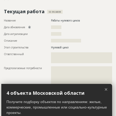
Текущая работа
ID 3924889
Название
Работы нулевого цикла
Дата обновления
??????????
Дата актуализации
??????????
Описание
?????????????????????????????
Этап строительства
Нулевой цикл
Ответственный
???????????????????????????????????????????????
???????????????????????????????????????????????
??????????????
Предполагаемые потребности
??????????????????????????????????????????????????????????
??????????????????????????????????????????????????????????
??????????????????????????????????????????????????????????
??????????????????????????????????????????????????????????
?????????????????????
×
4 объекта Московской области
Участники
Получите подборку объектов по направлениям: жилые,
Застройщик
ID 3924821
коммерческие, промышленные или социально-культурные
Название компании
??????????????????????????????????
проекты.