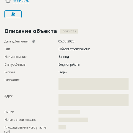
Назначить
Новости
Платные услуги
Пресс-релизы
Описание объекта
ID 3924772
Правила работы
Дата добавления
05.05.2026
Контакты
Тип
Объект строительства
Наименование
Завод
Личный кабинет
Статус объекта
Ведутся работы
Регион
Тверь
Описание
??????????????????????????????????????????????????????????
??????????????????????????????????????????????????????????
???????????????
Адрес
??????????????????????????????????????????????????????????
??????????????????????????????????????????????????????????
?????????????????
Рынок
??????????????????
Начало строительства
????????????????????
Площадь земельного участка
?????
2
(м
)