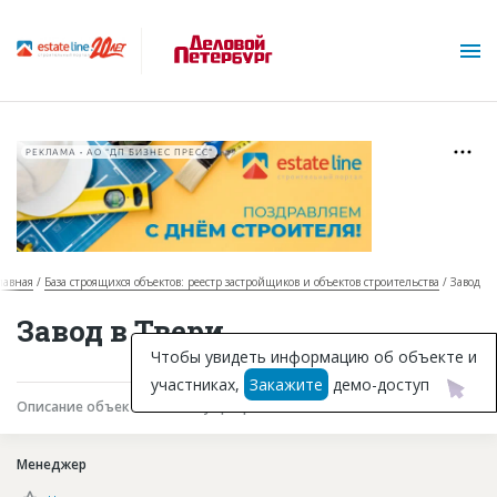
РЕКЛАМА • АО "ДП БИЗНЕС ПРЕСС"
лавная
База строящихся объектов: реестр застройщиков и объектов строительства
Завод
О проекте
Завод в Твери
Горячие объекты
Чтобы увидеть информацию об объекте и
участниках,
Закажите
демо-доступ
База строящихся объектов
Описание объекта
Текущая работа
Участники
Инвестпроекты
Менеджер
Глоссарий