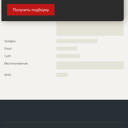
Информация проверена и подтверждена
Получить подборку
Руководитель
??????????????????????????????????????????????????
Описание
??????????????????????????????????????????????????????????
??????????????????????????????????????????????????????????
??????????????????????????????????????????????????????????
??????????????????????????????????????????????????????????
?????????????????????????????????????????????????????????
Телефон
????????????????????????????????????
Email
??????????????????
Сайт
?????????????????????
Местоположение
??????????????????????????????????????????????????????????
????????????????????????????????????????????????
ИНН
??????????