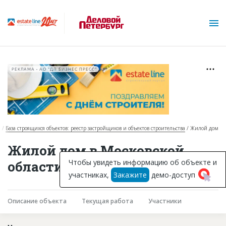
РЕКЛАМА • АО "ДП БИЗНЕС ПРЕСС"
я
База строящихся объектов: реестр застройщиков и объектов строительства
Жилой дом
О проекте
Жилой дом в Московской
Горячие объекты
Чтобы увидеть информацию об объекте и
области
участниках,
Закажите
демо-доступ
База строящихся объектов
Инвестпроекты
Описание объекта
Текущая работа
Участники
Глоссарий