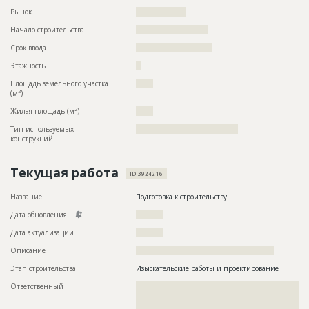
Рынок
??????????????????
Начало строительства
?????????????????????
Срок ввода
??????????????????????
Этажность
??
Площадь земельного участка
?????
2
(м
)
2
Жилая площадь (м
)
?????
Тип используемых
?????????????????????????????????????
конструкций
Текущая работа
ID 3924216
Название
Подготовка к строительству
Дата обновления
??????????
Дата актуализации
??????????
Описание
??????????????????????????????????????????????????
Этап строительства
Изыскательские работы и проектирование
Ответственный
???????????????????????????????????????????????
???????????????????????????????????????????????
???????????????????????????????????????????????