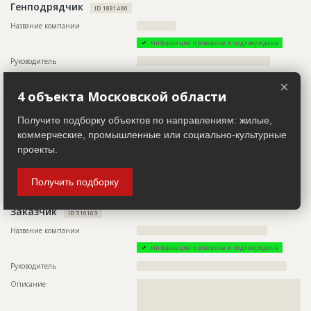
Генподрядчик
ID 1881480
Название компании
??????????????
Информация проверена и подтверждена
Руководитель
????????????????????????????????????????????????
Телефон
???????????????????????????????????????????????????????
×
4 объекта Московской области
Email
?????????????
Сайт
?????????????????????????????????????
Получите подборку объектов по направлениям: жилые,
Местоположение
??????????????????????????????????????????????????????????
коммерческие, промышленные или социально-культурные
?????????????????????????????????
проекты.
ИНН
??????????
Другие стройки
?
Получить подборку
Заказчик
ID 510163
Название компании
???????????????????????????????????????????????
Информация проверена и подтверждена
Руководитель
??????????????????????????????????????????????????????
Описание
??????????????????????????????????????????????????????????
??????????????????????????????????????????????????????????
??????????????????????????????????????????????????????????