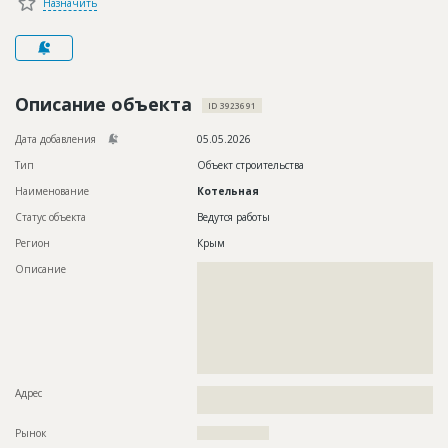
Назначить
Новости
Платные услуги
Пресс-релизы
Описание объекта
ID 3923691
Правила работы
Дата добавления
05.05.2026
Контакты
Тип
Объект строительства
Наименование
Котельная
Личный кабинет
Статус объекта
Ведутся работы
Регион
Крым
Описание
??????????????????????????????????????????????????????????
??????????????????????????????????????????????????????????
??????????????????????????????????????????????????????????
??????????????????????????????????????????????????????????
??????????????????????????????????????????????????????????
??????????????????????????????????????????????????????????
??????????????????????????????????????????????????????????
????????????????????
Адрес
??????????????????????????????????????????????????????????
?????????
Рынок
??????????????????