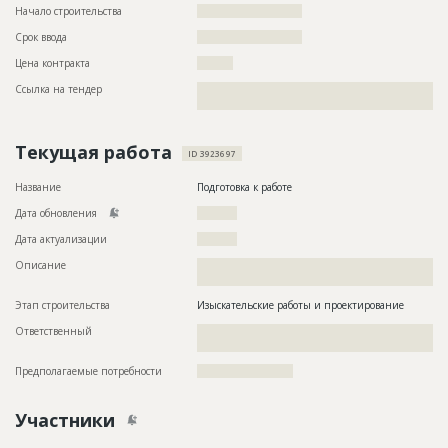
Начало строительства
?????????????????????
Срок ввода
?????????????????????
Цена контракта
?????????
Ссылка на тендер
??????????????????????????????????????????????????????????
????????????????????????????????????????
Текущая работа
ID 3923697
Название
Подготовка к работе
Дата обновления
??????????
Дата актуализации
??????????
Описание
??????????????????????????????????????????????????????????
??????
Этап строительства
Изыскательские работы и проектирование
Ответственный
???????????????????????????????????????????????
?????????????????????????????????
Предполагаемые потребности
????????????????????????
Участники