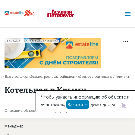
РЕКЛАМА • АО "ДП БИЗНЕС ПРЕСС"
ая
База строящихся объектов: реестр застройщиков и объектов строительства
Котельная
О проекте
Котельная в Крыму
Горячие объекты
Чтобы увидеть информацию об объекте и
участниках,
Закажите
демо-доступ
База строящихся объектов
Описание объекта
Текущая работа
Участники
Инвестпроекты
Менеджер
Глоссарий