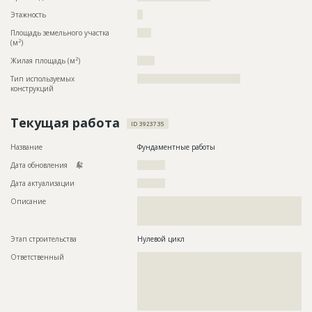
Этажность
??
Площадь земельного участка
????
2
(м
)
2
Жилая площадь (м
)
?????
Тип используемых
?????????????????????????????????????
конструкций
Текущая работа
ID 3923735
Название
Фундаментные работы
Дата обновления
??????????
Дата актуализации
??????????
Описание
??????????????????????????????????????????????????????????
??????????????????????????????????????????????????????????
????????????????????????????????
Этап строительства
Нулевой цикл
Ответственный
???????????????????????????????????????????????
???????????????????????????????????????????????
???????????????????????????????????????????????
???????????????????????????????????????????????
???????????????????????????????????????????????
???????