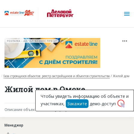
РЕКЛАМА • АО "ДП БИЗНЕС ПРЕСС"
я
База строящихся объектов: реестр застройщиков и объектов строительства
Жилой дом
О проекте
Жилой дом в Омске
Горячие объекты
Чтобы увидеть информацию об объекте и
участниках,
Закажите
демо-доступ
База строящихся объектов
Описание объекта
Текущая работа
Участники
Инвестпроекты
Менеджер
Глоссарий