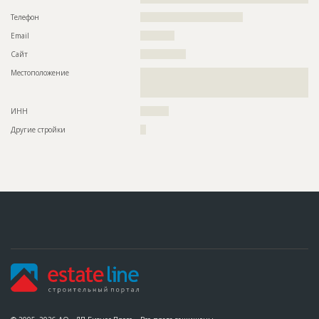
Телефон
????????????????????????????????????
Email
????????????
Сайт
????????????????
Местоположение
??????????????????????????????????????????????????????????
??????????????????????????????????????????????????????????
??
ИНН
??????????
Другие стройки
??