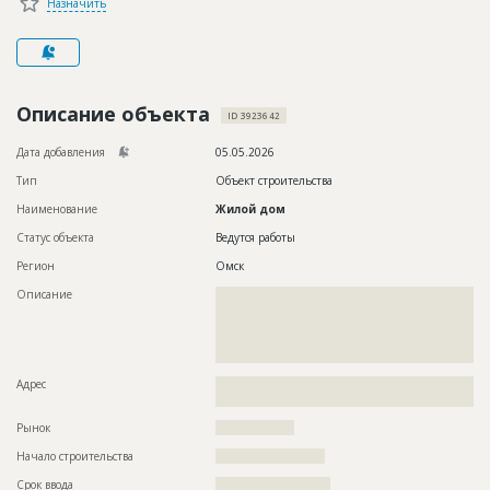
Назначить
Новости
Платные услуги
Пресс-релизы
Описание объекта
ID 3923642
Правила работы
Дата добавления
05.05.2026
Контакты
Тип
Объект строительства
Наименование
Жилой дом
Личный кабинет
Статус объекта
Ведутся работы
Регион
Омск
Описание
??????????????????????????????????????????????????????????
??????????????????????????????????????????????????????????
??????????????????????????????????????????????????????????
??????????????????????????????????????????????????????????
????????????????????????????????????????????????????
Адрес
??????????????????????????????????????????????????????????
?????????????????????????????????????????????
Рынок
??????????????????
Начало строительства
????????????????????
Срок ввода
?????????????????????