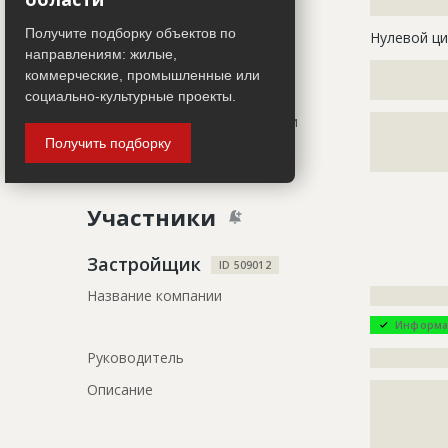
Описание
?????????????
Получите подборку объектов по
Этап строительства
Нулевой ци
направлениям: жилые,
Ответственный
???????????
коммерческие, промышленные или
???????????
социально-культурные проекты.
Предполагаемые потребности
?????????????
?????????????
Получить подборку
?????????????
Участники
Застройщик
ID 509012
Название компании
?????????????
Информа
Руководитель
?????????????
Описание
?????????????
?????????????
?????????????