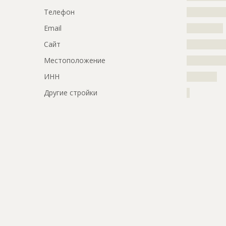
Телефон
?????????????
Email
????????????
Сайт
?????????????
Местоположение
?????????????
ИНН
??????????
Другие стройки
?