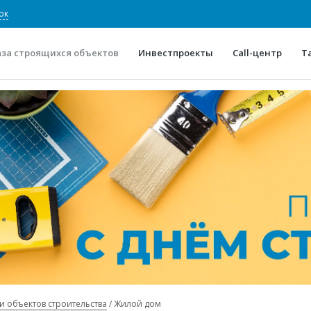
ок
аза строящихся объектов
Инвестпроекты
Call-центр
Т
О проекте
Конкурентные преимуще
Отзывы
Горячие объек
Глоссарий
Новости
и объектов строительства
Жилой дом