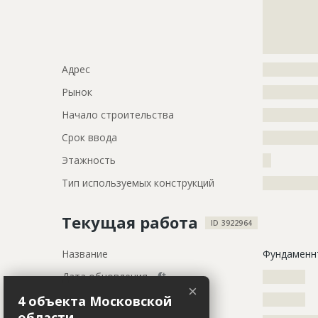
?????????????
?????????????
?????????????
?????????????
Адрес
?????????????
Рынок
?????????????
Начало строительства
???????????
Срок ввода
???????????
Этажность
??
Тип используемых конструкций
?????????????
Текущая работа
ID 3922964
Название
Фундаменн
Дата обновления
??????????
×
4 объекта Московской
Дата актуализации
??????????
области