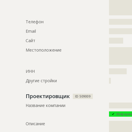
?????????????
?????????????
?????????????
Телефон
?????????????
Email
?????????????
Сайт
????????
Местоположение
?????????????
?????????????
?????????????
ИНН
??????????
Другие стройки
?
Проектировщик
ID 509009
Название компании
?????????????
Информа
Описание
?????????????
?????????????