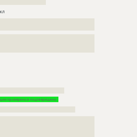
?????????????????????????
кл
????????????????????????????????????????????
??????????????
???????????????????????????????????????????????????
???????????????????????????????????????????????????
???????????
???????????????????????????????????
ция проверена и подтверждена
?????????????????????????????????????????
???????????????????????????????????????????????????
???????????????????????????????????????????????????
???????????????????????????????????????????????????