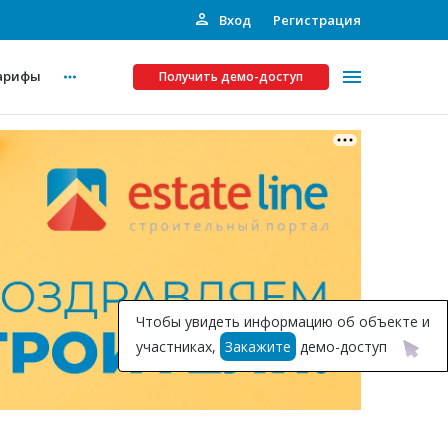
Вход
Регистрация
арифы
Получить демо-доступ
Платные услуги
ства
Рекламодателям
Call-центр
Инвестпроекты
ты
Чтобы увидеть информацию об объекте и
Подписка на Базу
участниках,
Закажите
демо-доступ
Пресс-релизы
Правила работы