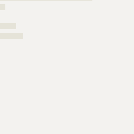
???
?????????
?????????????