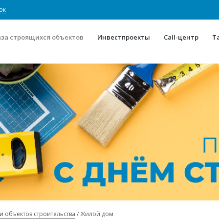
ок
аза строящихся объектов
Инвестпроекты
Call-центр
Т
О проекте
Конкурентные преимуще
Отзывы
Горячие объек
Глоссарий
Новости
и объектов строительства
Жилой дом