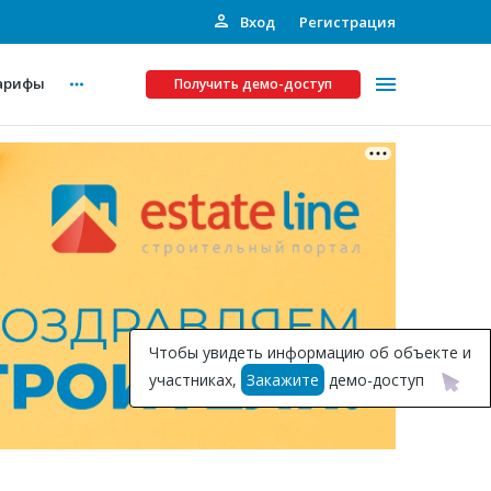
Вход
Регистрация
арифы
Получить демо-доступ
Платные услуги
ства
Рекламодателям
Call-центр
Инвестпроекты
ты
Чтобы увидеть информацию об объекте и
Подписка на Базу
участниках,
Закажите
демо-доступ
Пресс-релизы
Правила работы