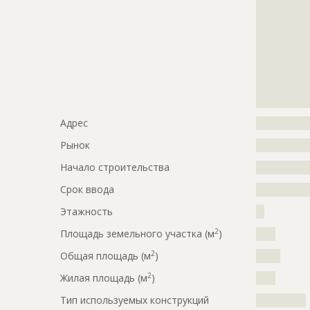
?????????????
?????????????
?????????????
?????????????
?????????????
?????????????
?????????????
?????????????
Адрес
?????????????
Рынок
?????????????
Начало строительства
???????????
Срок ввода
???????????
Этажность
??
2
Площадь земельного участка (м
)
????
2
Общая площадь (м
)
?????
2
Жилая площадь (м
)
????
Тип используемых конструкций
????????????