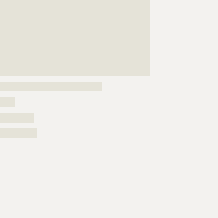
???????????????????????????????????????????????????
???????????????????????????????????????????????????
???????????????????????????????????????????????????
???????????????????????????????????????????????????
???????????????????????????????????????????????????
???????????????????????????????????????????????????
???????????????????????????????????????????????????
????????????????????????
???????????????????????????????????
?????
??????????
???????????