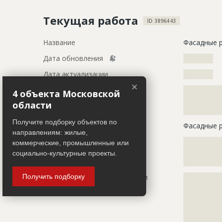
Текущая работа
ID 3896443
Название
Фасадные 
Дата обновления
??????????
Дата актуализации
??????????
×
Описание
?????????????
4 объекта Московской
?????????????
области
?????????????
Получите подборку объектов по
Этап строительства
Фасадные 
направлениям: жилые,
Ответственный
???????????
коммерческие, промышленные или
???????????
социально-культурные проекты.
???????????
Предполагаемые потребности
?????????????
Получить подборку
?????????????
?????????????
?????????????
?????????????