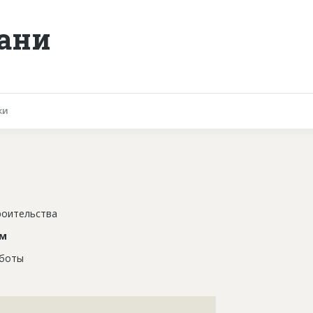
зани
ки
роительства
ом
аботы
???????????????????????????????????????????????????