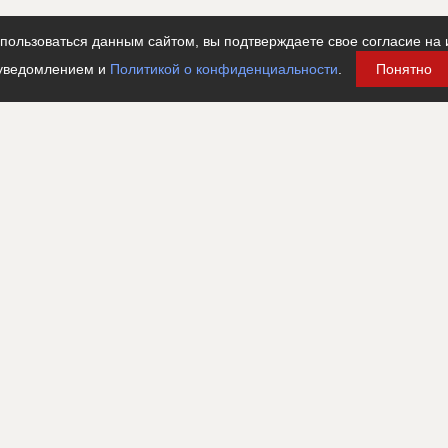
???????????????????????????????????????????????????
???????????????????????????????????????????????????
ользоваться данным сайтом, вы подтверждаете свое согласие на 
???????????????????????????????????????????????????
уведомлением и
Политикой о конфиденциальности
.
Понятно
???????????????????????????????????????????????????
?????????????????????
разных этапах
???????????????????????????????????????????????????
???????????????????????????????????????????????????
????????????????????????????????????
тельные работы
????????????????????????????????????????????
????????????????????????????????????????????
??????
???????????????????????????????????????????????????
???????????????????????????????????????????????????