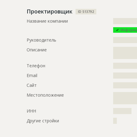
?????????????
Проектировщик
?????????????
ID 513792
?????????????
Название компании
?????????????
?????????????
?????????????
Информа
?????????????
Руководитель
?????????????
Описание
?????????????
ID
3326142
?????????????
Название
Кладочные
Телефон
?????????????
Дата обновления
??????????
Email
?????????????
Описание
?????????????
Сайт
?????????????
?????????????
Местоположение
?????????????
Этап строительства
Фасадные 
????????
Ответственный
???????????
ИНН
??????????
???????????
???????????
Другие стройки
??
Предполагаемые потребности
?????????????
?????????????