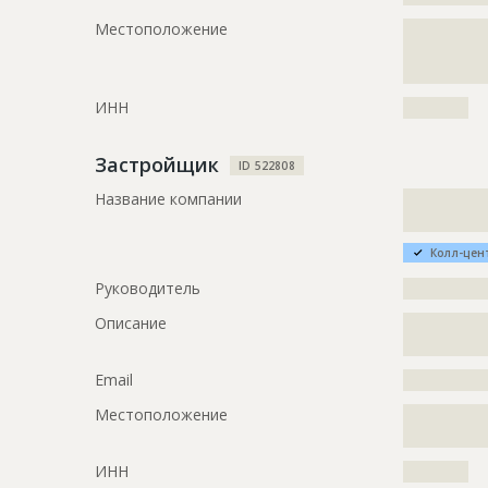
?????????????
?????????????
Местоположение
?????????????
?????????????
?????????????
?????????????
?????????????
?????????????
ИНН
??????????
??????????
Застройщик
ID
3456572
ID 522808
Название компании
?????????????
Название
Работы на 
?????????????
Дата обновления
??????????
Колл-цен
Описание
?????????????
Руководитель
?????????????
?????????????
Описание
?????????????
Этап строительства
Фасадные 
?????????????
Ответственный
???????????
Email
?????????????
???????????
???????????
Местоположение
?????????????
?????????????
Предполагаемые потребности
?????????????
?????????????
ИНН
??????????
?????????????