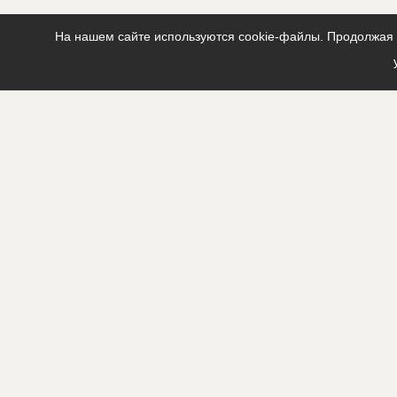
?????????????
?????????????
На нашем сайте используются cookie-файлы. Продолжая п
?????????????
?????????????
?????????????
ID
3174033
Название
Работы на 
Дата обновления
??????????
Описание
?????????????
?????????????
?????????????
Этап строительства
Общестрои
Ответственный
???????????
???????????
???????????
Предполагаемые потребности
?????????????
?????????????