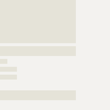
???????????????????????????????????????????????????
???????????????????????????????????????????????????
???????????????????????????????????????????????????
???????????????????????????????????????????????????
???????????????????????????????????????????????????
???????????????????????????????????????????????????
???????????????????????????????????????????????????
???????????????????????????????????????????????????
???????????????????????????????????????????????????
?????????????????????????
?????
??????????
??????????
???????????????????????????????????????????????????
?????????????????????