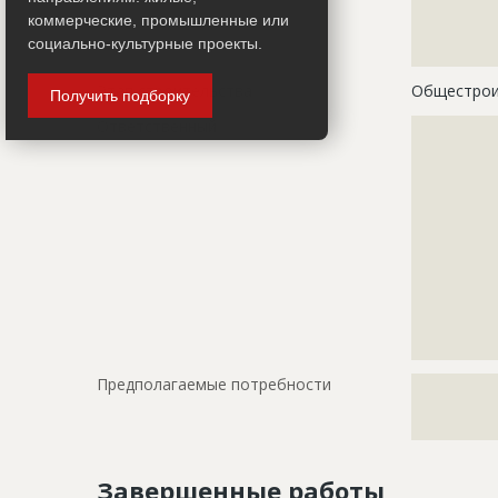
?????????????
коммерческие, промышленные или
?????????????
социально-культурные проекты.
?????????????
Этап строительства
Общестрои
Получить подборку
Ответственный
???????????
???????????
???????????
???????????
???????????
???????????
???????????
???????????
???????????
???????????
???????????
Предполагаемые потребности
?????????????
?????????????
????????????
Завершенные работы