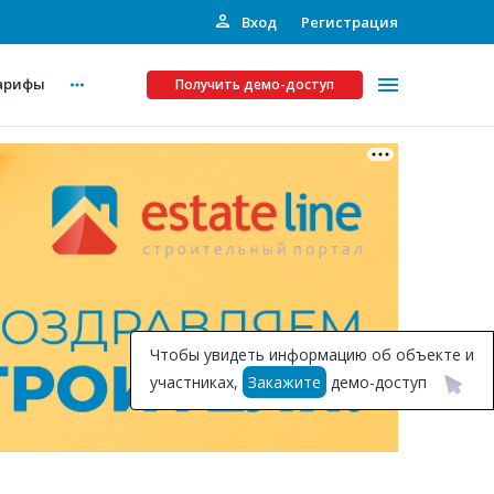
Вход
Регистрация
арифы
Получить демо-доступ
Платные услуги
ства
Рекламодателям
Call-центр
Инвестпроекты
ты
Чтобы увидеть информацию об объекте и
Подписка на Базу
участниках,
Закажите
демо-доступ
Пресс-релизы
Правила работы