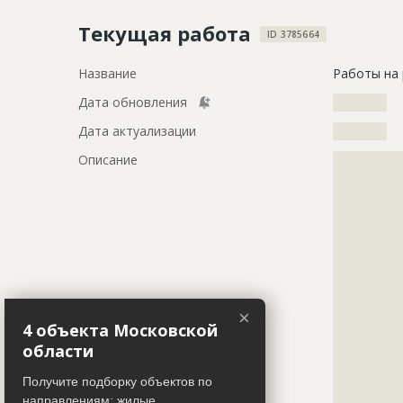
Текущая работа
ID 3785664
Название
Работы на 
Дата обновления
??????????
Дата актуализации
??????????
Описание
?????????????
?????????????
?????????????
?????????????
?????????????
?????????????
?????????????
?????????????
?????????????
×
?????????????
4 объекта Московской
?????????????
области
?????????????
?????????????
Получите подборку объектов по
?????????????
направлениям: жилые,