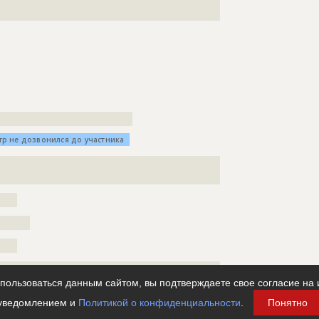
работы
????????????????????????????????????
???????????????????????????????
кл
тр не дозвонился до участника
????????????????????????????????????????????
???????????????????????????????????????????????????
????????????????????????????????????????????
???????????????
????????????????????????????????????????????
???????????????????????????????????
????
???????????????????????????????????????????????????
???????
??????????????
????
???????????????????????????????????????????????????
???????????????????????????????????????????????????
ользоваться данным сайтом, вы подтверждаете свое согласие на 
ьские работы и проектирование
???????????
уведомлением и
Политикой о конфиденциальности
.
Понятно