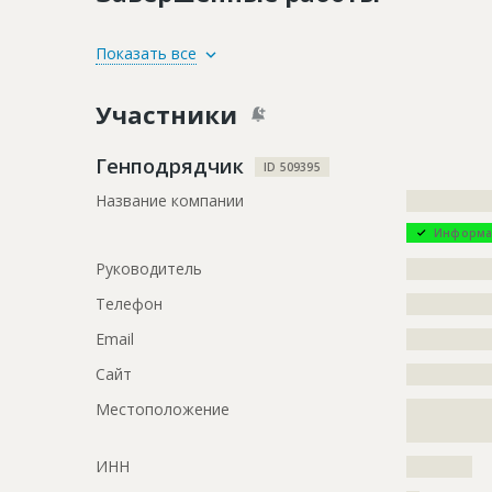
ID
3478738
Показать все
Название
Свайные р
Участники
Дата обновления
??????????
Описание
?????????????
Генподрядчик
ID 509395
Этап строительства
Общестрои
Название компании
?????????????
Ответственный
???????????
Информа
???????????
Руководитель
?????????????
???????????
???????????
Телефон
?????????????
???????????
???????????
Email
?????????????
???????????
Сайт
?????????????
???????????
???????????
Местоположение
?????????????
???????????
?????????????
???????????
ИНН
??????????
Предполагаемые потребности
?????????????