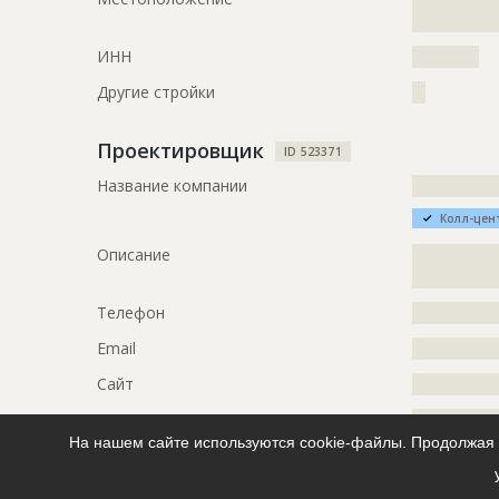
????????
?????????
ИНН
??????????
ID
2907793
Другие стройки
??
Название
Земляные 
Дата обновления
??????????
Проектировщик
ID 523371
Описание
?????????????
Название компании
?????????????
Этап строительства
Нулевой ци
Колл-цен
Ответственный
???????????
Описание
?????????????
???????????
?????????????
???????????
???????????
Телефон
?????????????
Предполагаемые потребности
?????????????
Email
?????????????
?????????????
Сайт
?????????????
Местоположение
?????????????
ID
117044
?????????????
На нашем сайте используются cookie-файлы. Продолжая п
Название
Изыскател
?????????????
Дата обновления
??????????