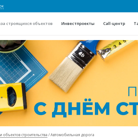
ок
аза строящихся объектов
Инвестпроекты
Call-центр
Т
О проекте
Конкурентные преимуще
Отзывы
Горячие объек
Глоссарий
Новости
и объектов строительства
Автомобильная дорога