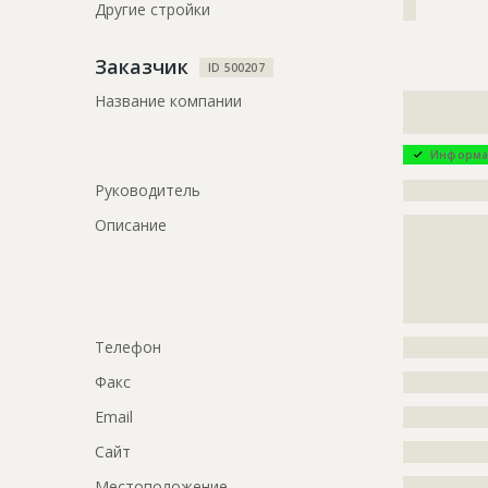
Другие стройки
??
?????????????
Заказчик
ID
3162480
ID 500207
Название компании
?????????????
Название
Земляные 
?????????????
Дата обновления
??????????
Информа
Описание
?????????????
Руководитель
?????????????
Этап строительства
Нулевой ци
Описание
?????????????
Ответственный
???????????
?????????????
???????????
?????????????
???????????
?????????????
???????????
?????????????
???????????
Телефон
?????????????
???????????
???????????
Факс
?????????????
???????????
Email
?????????????
Предполагаемые потребности
?????????????
?????????????
Сайт
?????????????
?????????????
Местоположение
?????????????