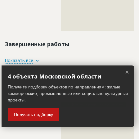
??????????????????????????????????????????????????????????
??????????????????????????????????????????????????????????
??????????????????????????????????????????????????????????
??????????????????????????????????????????????????????????
??????????????????????????????????????????????????????????
??????????????????????????????????????????????????????????
?????????????
Завершенные работы
ID
3939273
Показать все
Название
Работы на разных стадиях
×
4 объекта Московской области
Участники
Дата обновления
??????????
Описание
??????????????????????????????????????????????????????????
Получите подборку объектов по направлениям: жилые,
Застройщик
??????????????????????
ID 3325225
коммерческие, промышленные или социально-культурные
Этап строительства
Общестроительные работы
Название компании
?????????????????????????????????????????
проекты.
Ответственный
???????????????????????????????????????????????
Информация проверена и подтверждена
???????????????????????????????????????????????
???????????????????????????????????????????????
Описание
??????????????????????????????????????????????????????????
Получить подборку
?????????????????????????????????????????
??????????????????????????????????????????????????????????
??????????????????????????????????????????????????????????
Предполагаемые потребности
??????????????????????????????????????????????????????????
??????????????????????????????????????????????????????????
??????????????????????????????????????????????????????????
??????????????????????????????????????????????????????????
??????????????????????????????????????????????????????????
??????????????????????????????????????????????????????????
??????????????????????????????????????????????????????????
????????????????????????????