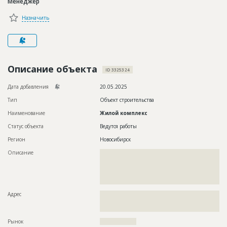
Менеджер
Новости
Назначить
Платные услуги
Пресс-релизы
Правила работы
Описание объекта
ID 3325324
Контакты
Дата добавления
20.05.2025
Тип
Объект строительства
Личный кабинет
Наименование
Жилой комплекс
Статус объекта
Ведутся работы
Регион
Новосибирск
Описание
??????????????????????????????????????????????????????????
??????????????????????????????????????????????????????????
??????????????????????????????????????????????????????????
??????????????????????????????????????????????????????????
???????????????????????????????????
Адрес
??????????????????????????????????????????????????????????
??????????????????????????????????????????????????????????
?????????????????
Рынок
??????????????????