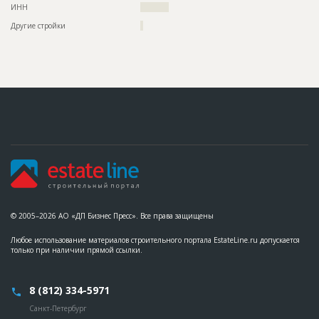
??????????????????????????????????????????????????????????
ИНН
??????????
??????????????????????????????????????????????????????????
??????????????????????????????????????????????????????????
Другие стройки
?
????????????????????
ID
3531974
Название
Работы на разных стадиях строительства
Дата обновления
??????????
Описание
??????????????????????????????????????????????????????????
??????????????????????????????????????????????????????????
??????????????????????????????????????????????????????????
????????????????????
Этап строительства
Общестроительные работы
Ответственный
???????????????????????????????????????????????
???????????????????????????????????????????????
???????????????????????????????????????????????
?????????????????????????????????????????
© 2005–2026 АО «ДП Бизнес Пресс». Все права защищены
Предполагаемые потребности
??????????????????????????????????????????????????????????
Любое использование материалов строительного портала EstateLine.ru допускается
??????????????????????????????????????????????????????????
только при наличии прямой ссылки.
??????????????????????????????????????????????????????????
??????????????????????????????????????????????????????????
??????????????????????????????????????????????????????????
??????????????????????????????????????????????????????????
8 (812) 334-5971
??????????????????????????????????????????????????????????
??????????????????????????????????????????????????????????
Санкт-Петербург
??????????????????????????????????????????????????????????