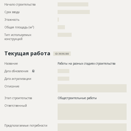
Начало строительства
?????????????????????
Срок ввода
??????????????????????
Этажность
?
2
Общая площадь (м
)
?????
Тип используемых
????????????
конструкций
Текущая работа
ID 3939280
Название
Работы на разных стадиях строительства
Дата обновления
??????????
Дата актуализации
??????????
Описание
??????????????????????????????????????????????????????????
???????????????????????????????????????
Этап строительства
Общестроительные работы
Ответственный
???????????????????????????????????????????????
???????????????????????????????????????????????
???????????????????????????????????????????????
?????????????????????????????????????????
Предполагаемые потребности
??????????????????????????????????????????????????????????
??????????????????????????????????????????????????????????