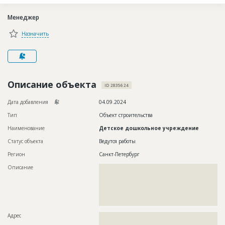
Новости
Менеджер
Платные услуги
Назначить
Пресс-релизы
Правила работы
Контакты
Описание объекта
ID 2835624
Личный кабинет
Дата добавления
04.09.2024
Тип
Объект строительства
Наименование
Детское дошкольное учреждение
Статус объекта
Ведутся работы
Регион
Санкт-Петербург
Описание
??????????????????????????????????????????????????????????
??????????????????????????????????????????????????????????
??????????????????????????????????????????????????????????
??????????????????????????????????????????????????????????
??????????????????????????????????????????????????????????
??????????????
Адрес
??????????????????????????????????????????????????????????
??????????????????????????????????????????????????????????