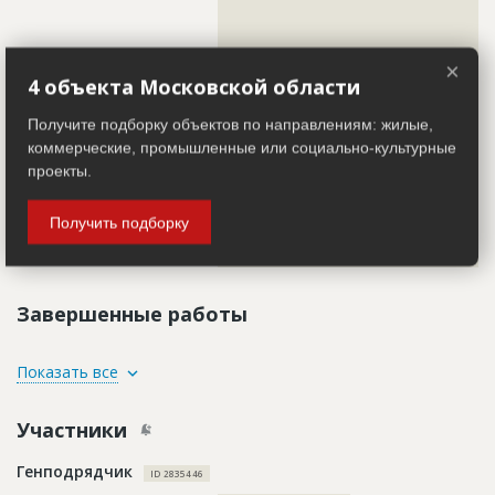
??????????????????????????????????????????????????????????
??????????????????????????????????????????????????????????
??????????????????????????????????????????????????????????
??????????????????????????????????????????????????????????
×
??????????????????????????????????????????????????????????
4 объекта Московской области
??????????????????????????????????????????????????????????
??????????????????????????????????????????????????????????
??????????????????????????????????????????????????????????
Получите подборку объектов по направлениям: жилые,
??????????????????????????????????????????????????????????
коммерческие, промышленные или социально-культурные
??????????????????????????????????????????????????????????
??????????????????????????????????????????????????????????
проекты.
??????????????????????????????????????????????????????????
??????????????????????????????????????????????????????????
??????????????????????????????????????????????????????????
Получить подборку
??????????????????????????????????????????????????????????
??????????????????????????????????????????????????????????
?????????????????????????????????
Завершенные работы
ID
3938247
Показать все
Название
Отделка фасада
Участники
Дата обновления
??????????
Описание
??????????????????????????????????????????????????????????
Генподрядчик
?????????????????????????????????????????????????
ID 2835446