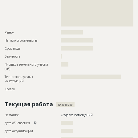
??????????????????????????????????????????????????????????
??????????????????????????????????????????????????????????
??????????????????????????????????????????????????????????
??????????????????????????????????????????????????????????
??????????????????????????????????????????????????????????
?????????
Рынок
??????????????????
Начало строительства
?????????????????????
Срок ввода
?????????????????????
Этажность
?
Площадь земельного участка
?????
2
(м
)
Тип используемых
?????????????????????????????????????????????????
конструкций
Кровля
Текущая работа
ID 3938259
Название
Отделка помещений
Дата обновления
??????????
Дата актуализации
??????????