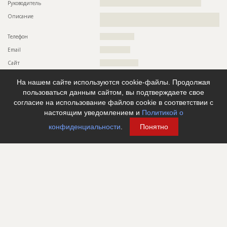
Название
Подготовка территории к строительству
Руководитель
??????????????????????????????????????????????????
Дата обновления
??????????
Описание
??????????????????????????????????????????????????????????
??????????????????????????????????
Описание
??????????????????????????????????????????????????????????
?????????????????????????????????????????????????????
Телефон
?????????????????
Этап строительства
Нулевой цикл
Email
???????????????
Ответственный
???????????????????????????????????????????????
Сайт
???????????????????
???????????????????????????????????????????????
???????????????????????????????????????????????
Местоположение
??????????????????????????????????????????????????????????
На нашем сайте используются cookie-файлы. Продолжая
????????
??????????????????????????????????????????????????????????
???????????????????
пользоваться данным сайтом, вы подтверждаете свое
Предполагаемые потребности
??????????????????????????????????????????????????????????
согласие на использование файлов cookie в соответствии с
??????????????????????????????????????????????????????????
ИНН
??????????
??????????????????????????????????????????????????????????
настоящим уведомлением и
Политикой о
Другие стройки
?
??????????????????????????????????????????????????????????
??????????????????????????????????????????????????????????
конфиденциальности
.
Понятно
??????????????????????????????????????????????????????????
??????????????????????????????????????????????????????????
??????????????????????????????????????????????????????????
??????????????????????????????????????????????????????????
??????????????????????????????????????????????????????????
??????????????????????????????????????????????????????????
??????????????????????????????????????????????????????????
??????????????????????????????????????????????????????????
??????????????????????????????????????????????????????????
??????????????????????????????????????????????????????????
??????????????????????????????????????????????????????????
??????????????????????????????????