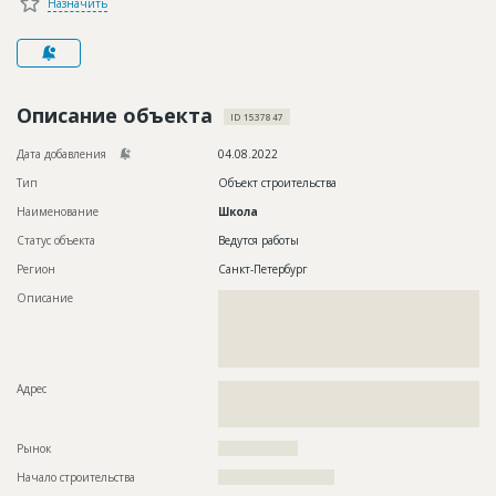
Назначить
Новости
Платные услуги
Пресс-релизы
Описание объекта
ID 1537847
Правила работы
Дата добавления
04.08.2022
Контакты
Тип
Объект строительства
Наименование
Школа
Личный кабинет
Статус объекта
Ведутся работы
Регион
Санкт-Петербург
Описание
??????????????????????????????????????????????????????????
??????????????????????????????????????????????????????????
??????????????????????????????????????????????????????????
??????????????????????????????????????????????????????????
??????????????????????????????????
Адрес
??????????????????????????????????????????????????????????
??????????????????????????????????????????????????????????
????????????????????????????????????????????
Рынок
??????????????????
Начало строительства
?????????????????????