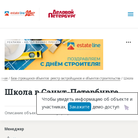
РЕКЛАМА • АО "ДП БИЗНЕС ПРЕСС"
авная
База строящихся объектов: реестр застройщиков и объектов строительства
Школа
О проекте
Школа в Санкт-Петербурге
Горячие объекты
Чтобы увидеть информацию об объекте и
участниках,
Закажите
демо-доступ
База строящихся объектов
Описание объекта
Текущая работа
Участники
Инвестпроекты
Менеджер
Глоссарий