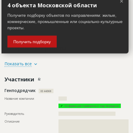
×
??????????????????????????????????????????????????????????
4 объекта Московской области
??????????????????????????????????????????????????????????
??????????????????????????????????????????????????????????
??????????????????????????????????????????????????????????
Получите подборку объектов по направлениям: жилые,
??????????????????????????????????????????????????????????
коммерческие, промышленные или социально-культурные
??????????????????????????????????????????????????????????
??????????????????????????????????????????????????????????
проекты.
??????????????????????????????????????????????????????????
?????????????????????????????????
Получить подборку
Завершенные работы
ID
4013877
Показать все
Название
Отделка фасада
Участники
Дата обновления
??????????
Описание
??????????????????????????????????????????????????????????
Генподрядчик
??????????????????????????????????????????????????????????
ID 44369
???????????????????????????????????????????????????????
Название компании
???????
Этап строительства
Фасадные работы и остекление
Информация проверена и подтверждена
Ответственный
???????????????????????????????????????????????
???????????????????????????????????????????????
Руководитель
????????????????????????????????????????????????
???????????????????????????????????????????????
Описание
??????????????????????????????????????????????????????????
???????????????????????????????????????????????
??????????????????????????????????????????????????????????
???????????????????????????????????????????????
??????????????????????????????????????????????????????????
???????????????????????????????????????????????