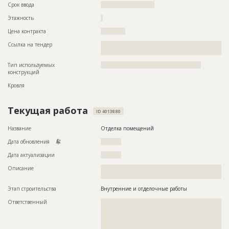
Срок ввода
?????????????????????
Этажность
?
Цена контракта
????????????
Ссылка на тендер
??????????????????????????????????????????????????????????
??????????????????????????????????????
Тип используемых
?????????????????????????????????????????????????
конструкций
Кровля
Текущая работа
ID 4013880
Название
Отделка помещений
Дата обновления
??????????
Дата актуализации
??????????
Описание
??????????????????????????????????????????????????????????
????????????????????????????
Этап строительства
Внутренние и отделочные работы
Ответственный
???????????????????????????????????????????????
???????????????????????????????????????????????
???????????????????????????????????????????????
???????????????????????????????????????????????