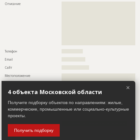
Описание
??????????????????????????????????????????????????????????
???????????????????????????????????????????????
??????????????????????????????????????????????????????????
???????????????????????????????????????????????
??????????????????????????????????????????????????????????
?????????
??????????????????????????????????????????????????????????
Предполагаемые потребности
?????????????????????????????????????????????????
??????????????????????????????????????????????????????????
??????????????????????????????????????????????????????????
??????????????????????????????????????????????????????????
??????????????????????????????????????????????????????????
ID
3097418
??????????????????????????????????????????????????????????
Название
Работы на разных этапах
???????????????????
Дата обновления
??????????
Телефон
?????????????????
Описание
??????????????????????????????????????????????????????????
Email
???????????????????
??????????????????????????????????????????????????????????
Сайт
??????????????????????
???????????????????????????????????????
Местоположение
??????????????????????????????????????????????????????????
Этап строительства
Фасадные работы и остекление
??????????????????????????????????????????????????????????
Ответственный
???????????????????????????????????????????????
?????????????????????????????????????????????????
×
???????????????????????????????????????????????
4 объекта Московской области
ИНН
??????????
???????????????????????????????????????????????
???????????????????????????????????????????????
?????????
Получите подборку объектов по направлениям: жилые,
Заказчик
ID 509855
коммерческие, промышленные или социально-культурные
Предполагаемые потребности
??????????????????????????????????????????????????????????
??????????????????????????????????????????????????????????
проекты.
Название компании
???????????????????????????????????????????????????
??????????????????????????????????????????????????????????
??????????????????????????????????????????????????????????
Информация проверена и подтверждена
??????????????????????????????????????????????????????????
Получить подборку
Руководитель
??????????????????????????????????????????????????
??????????????????????????????????????????????????????????
??????
Описание
??????????????????????????????????????????????????????????