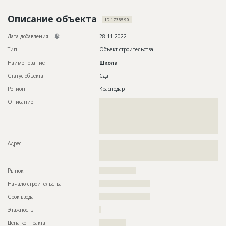
Новости
Описание объекта
ID 1738590
Платные услуги
Дата добавления
28.11.2022
Пресс-релизы
Тип
Объект строительства
Наименование
Школа
Правила работы
Статус объекта
Сдан
Контакты
Регион
Краснодар
Личный кабинет
Описание
??????????????????????????????????????????????????????????
??????????????????????????????????????????????????????????
??????????????????????????????????????????????????????????
??????????????????????????????????????????????????????????
???????????????????????????????????????
Адрес
??????????????????????????????????????????????????????????
??????????????????????????????????????????????????????????
?????????????????????????????????????????????
Рынок
??????????????????
Начало строительства
????????????????????
Срок ввода
????????????????????
Этажность
?
Цена контракта
?????????????