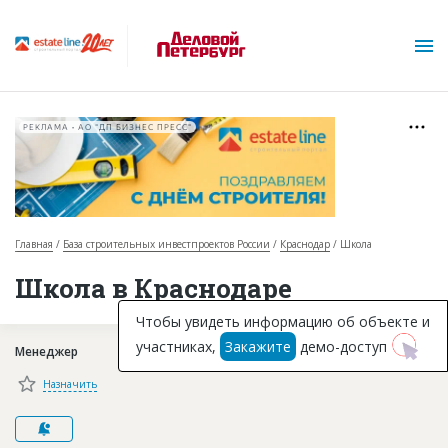
РЕКЛАМА • АО "ДП БИЗНЕС ПРЕСС"
Главная
База строительных инвестпроектов России
Краснодар
Школа
О проекте
Школа в Краснодаре
Горячие объекты
Чтобы увидеть информацию об объекте и
участниках,
Закажите
демо-доступ
Менеджер
База строящихся объектов
Назначить
Инвестпроекты
Глоссарий