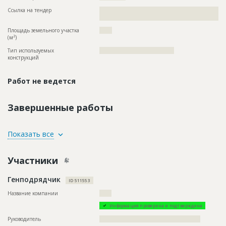
Ссылка на тендер
??????????????????????????????????????????????????????????
??????????????????????????????????????
Площадь земельного участка
?????
2
(м
)
Тип используемых
?????????????????????????????????????
конструкций
Работ не ведется
Завершенные работы
ID
3349654
Показать все
Название
Работы на разных этапах
Участники
Дата обновления
??????????
Описание
??????????????????????????????????????????????????????????
Генподрядчик
??????????????????????????????????????????????????????????
ID 511553
??????????????????????????????????????????????????????????
???????????????????????????????????????????????????
Название компании
??????
Этап строительства
Внутренние и отделочные работы
Информация проверена и подтверждена
Ответственный
???????????????????????????????????????????????
Руководитель
??????????????????????????????????????????????????
???????????????????????????????????????????????