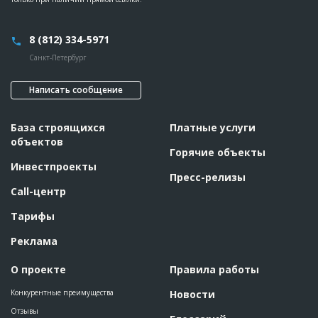
Предполагаемые потребности
??????????????????????????????????????????????????????????
???????????????????????
8 (812) 334-5971
ID
2040081
Санкт-Петербург
Название
Земляные работы
Дата обновления
??????????
Написать сообщение
Описание
??????????????????????????????????????????????????????????
???????????????????
База строящихся
Платные услуги
Этап строительства
Нулевой цикл
объектов
Ответственный
???????????????????????????????????????????????
Горячие объекты
???????????????????????????????????????????????
???????????????????????????????????????????????
Инвестпроекты
???????????????????????????????????????????????
Пресс-релизы
???????????????????????????????????????????????
Call-центр
???????????????????????????????????????????????
?????????????????????????????????????????????
Тарифы
Предполагаемые потребности
??????????????????????????????????????????????????????????
?????????????????
Реклама
ID
1738595
О проекте
Правила работы
Название
Подготовка к работам
Конкурентные преимущества
Новости
Дата обновления
??????????
Отзывы